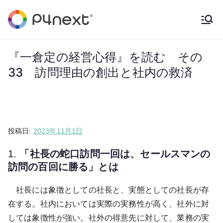
内
容
P4NEXT
solution provider
を
ス
『一倉定の経営心得』を読む その
キ
33 訪問理由の創出と社内の救済
ッ
プ
投稿日:
2023年11月1日
1.
「社長の蛇口訪問一回は、セールスマンの
訪問の百回に勝る」とは
社長には象徴としての社長と、実態としての社長が存
在する。社内においては実際の実務性が高く、社外に対
しては象徴性が強い。社外の得意先に対して、業務の実