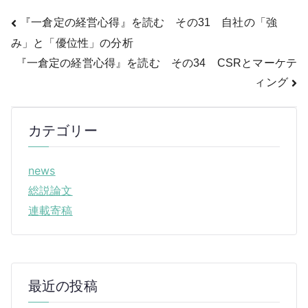
投
『一倉定の経営心得』を読む その31 自社の「強
み」と「優位性」の分析
稿
『一倉定の経営心得』を読む その34 CSRとマーケテ
ナ
ィング
ビ
カテゴリー
ゲ
ー
news
シ
総説論文
連載寄稿
ョ
ン
最近の投稿