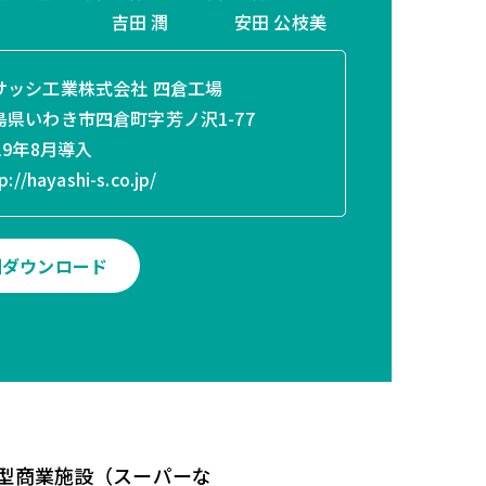
吉田 潤
安田 公枝美
サッシ工業株式会社 四倉工場
県いわき市四倉町字芳ノ沢1-77
19年8月導入
p://hayashi-s.co.jp/
例ダウンロード
型商業施設（スーパーな