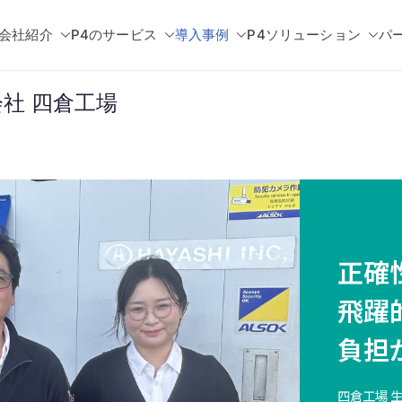
会社紹介
P4のサービス
導入事例
P4ソリューション
パ
社 四倉工場
正確
飛躍
負担
四倉工場 生