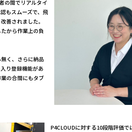
係者の間でリアルタイ
承認もスムーズで、飛
く改善されました。
したから作業上の負
も無く、さらに納品
に入り登録機能があ
作業の合間にもタブ
。
P4CLOUDに対する10段階評価