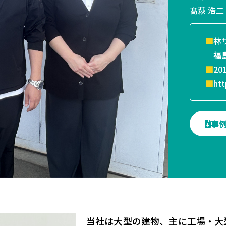
髙萩 浩二
■
林
福島
■
20
■
htt
事
当社は大型の建物、主に工場・大