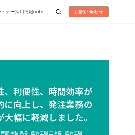
お問い合わせ
ートナー
採用情報
note
性、利便性、時間効率が
的に向上し、発注業務の
が大幅に軽減しました。
産部 塗装 係長
四倉工場 工場長
四倉工場