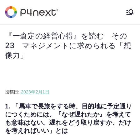
内
容
P4NEXT
solution provider
を
ス
『一倉定の経営心得』を読む その
キ
23 マネジメントに求められる「想
ッ
像力」
プ
投稿日:
2023年2月1日
1. 「馬車で長旅をする時、目的地に予定通り
につくためには、『なぜ遅れたか』を考えて
も意味はない。遅れをどう取り戻すか、だけ
を考えればいい」とは