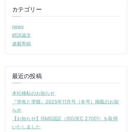
ビ
カテゴリー
ゲ
news
ー
総説論文
シ
連載寄稿
ョ
ン
最近の投稿
本社移転のお知らせ
『塗布と塗膜』2025年11月号（冬号）掲載のお知
らせ
【お知らせ】ISMS認証（ISO/IEC 27001）を取得
いたしました